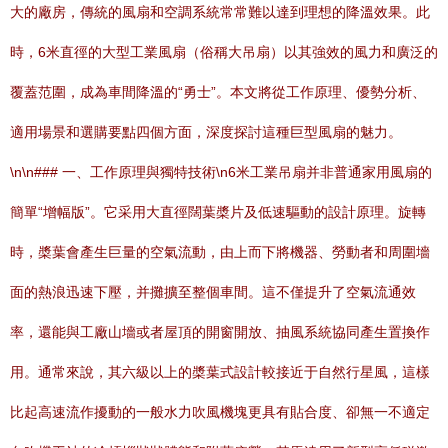
大的廠房，傳統的風扇和空調系統常常難以達到理想的降溫效果。此
時，6米直徑的大型工業風扇（俗稱大吊扇）以其強效的風力和廣泛的
覆蓋范圍，成為車間降溫的“勇士”。本文將從工作原理、優勢分析、
適用場景和選購要點四個方面，深度探討這種巨型風扇的魅力。
\n\n### 一、工作原理與獨特技術\n6米工業吊扇并非普通家用風扇的
簡單“增幅版”。它采用大直徑闊葉槳片及低速驅動的設計原理。旋轉
時，槳葉會產生巨量的空氣流動，由上而下將機器、勞動者和周圍墻
面的熱浪迅速下壓，并攤擴至整個車間。這不僅提升了空氣流通效
率，還能與工廠山墻或者屋頂的開窗開放、抽風系統協同產生置換作
用。通常來說，其六級以上的槳葉式設計較接近于自然行星風，這樣
比起高速流作擾動的一般水力吹風機塊更具有貼合度、卻無一不適定